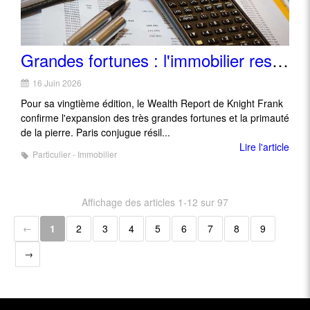
Grandes fortunes : l'immobilier reste l'actif refuge, Paris tient son rang
16 Juin 2026
Pour sa vingtième édition, le Wealth Report de Knight Frank
confirme l'expansion des très grandes fortunes et la primauté
de la pierre. Paris conjugue résil...
Lire l'article
Particulier - Immobilier
Affichage des articles 1-12 sur 97
1
2
3
4
5
6
7
8
9