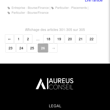
Lire l'article
Entreprise - Bourse/Finance
Particulier - Placements
Particulier - Bourse/Finance
Affichage des articles 301-305 sur 305
1
2
…
18
19
20
21
22
23
24
25
26
LEGAL