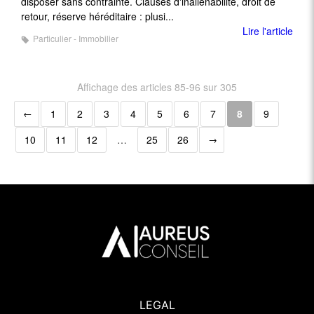
disposer sans contrainte. Clauses d'inaliénabilité, droit de
retour, réserve héréditaire : plusi...
Lire l'article
Particulier - Immobilier
Affichage des articles 85-96 sur 305
1
2
3
4
5
6
7
8
9
10
11
12
…
25
26
LEGAL