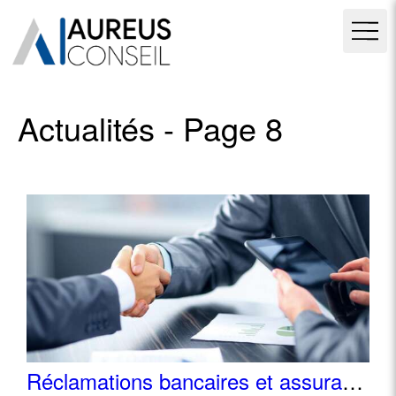
Actualités - Page 8
Réclamations bancaires et assurances : des délais plus courts, une information encore trop floue