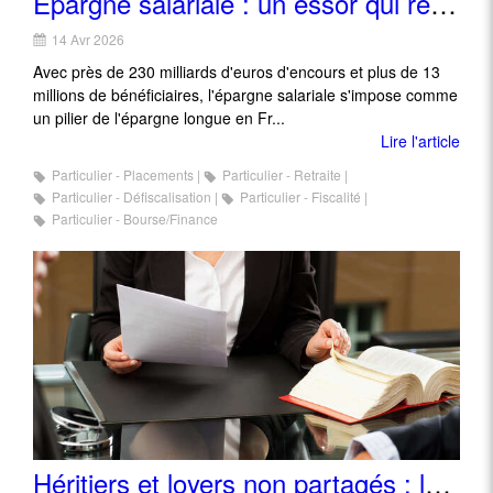
Épargne salariale : un essor qui reflète les inquiétudes sur la retraite
14 Avr 2026
Avec près de 230 milliards d'euros d'encours et plus de 13
millions de bénéficiaires, l'épargne salariale s'impose comme
un pilier de l'épargne longue en Fr...
Lire l'article
Particulier - Placements
Particulier - Retraite
Particulier - Défiscalisation
Particulier - Fiscalité
Particulier - Bourse/Finance
Héritiers et loyers non partagés : les limites de la sanction successorale